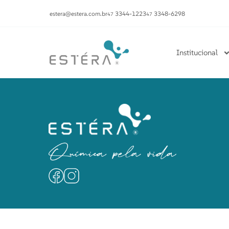
estera@estera.com.br
3344-1223
3348-6298
47
47
Institucional