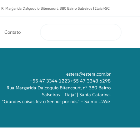
R. Margarida Dalçoquio Bitencourt, 380 Bairro Salseiros | Itajaí-SC
Contato
estera@estera.com.br
+55 47 3344 1223
+55 47 3348 6298
Rua Margarida Dalçoquio Bitencourt, n° 380 Bairro
Salseiros – Itajaí | Santa Catarina.
“Grandes coisas fez o Senhor por nós.” – Salmo 126:3