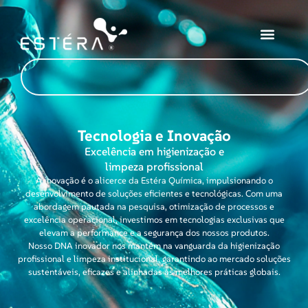
Tecnologia e Inovação
Excelência em higienização e
limpeza profissional
A inovação é o alicerce da Estéra Química, impulsionando o
desenvolvimento de soluções eficientes e tecnológicas. Com uma
abordagem pautada na pesquisa, otimização de processos e
excelência operacional, investimos em tecnologias exclusivas que
elevam a performance e a segurança dos nossos produtos.
Nosso DNA inovador nos mantém na vanguarda da higienização
profissional e limpeza institucional, garantindo ao mercado soluções
sustentáveis, eficazes e alinhadas às melhores práticas globais.